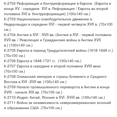
К-2702 Реформация и Контрреформация в Европе. (Европа в
конце XV - середине XVI в. Реформация / Европа во второй
половине XVI в. Контрреформация) (100х140 см.)
К-2703 Национально-освободительное движение в
Нидерландах в середине XVI - первой четверти XVII в. (70х100
см.)
К-2704 Англия в XVI - XVII вв. (Англия в XVI - первой половине
XVII вв. / Революция и Гражданские войны в Англии XVII
в.) (100х140 см.)
К-2705 Европа в период Тридцатилетней войны (1618-1648 гг.)
(70х100 см.)
К-2706 Европа в 1648-1721 гг. (100х140 см.)
К-2707 Европа в середине и второй половине XVIII века
(70х100 см.)
К-2708 Османская империя и страны Ближнего и Среднего
Востока в XVI -XVII вв. (100х140 см.)
К-2709 Начало промышленного переворота в Англии в конце
XVIII - начале XIX вв. (70х100 см.)
К-2710 Индия, Китай, Япония в XVI -XVIII вв. (100х140 см.)
К-2711 Война за независимость североамериканских колоний
и образование США (70х100 см.)